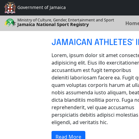
Government of
Jamaica
Ministry of Culture, Gender, Entertainment and Sport
Hom
Jamaica National Sport Registry
JAMAICAN ATHLETES' 
Lorem, ipsum dolor sit amet consect
adipisicing elit. Eius illo exercitation
accusantium est fugit temporibus
deleniti laboriosam facere ea. Fugit q
quam voluptas corporis harum at ull
nobis assumenda iusto aliquam, bea
dicta blanditiis mollitia porro. Fuga n
reprehenderit, vel quae accusamus
perspiciatis debitis adipisci molestias
eligendi, ad veritatis hic.
Read More